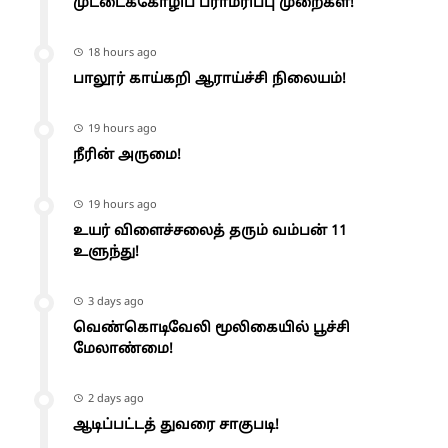
முட்டைக்கோழிப் பராமரிப்பு முறைகள்!
18 hours ago
பாலூர் காய்கறி ஆராய்ச்சி நிலையம்!
19 hours ago
நீரின் அருமை!
19 hours ago
உயர் விளைச்சலைத் தரும் வம்பன் 11
உளுந்து!
3 days ago
வெண்கொடிவேலி மூலிகையில் பூச்சி
மேலாண்மை!
2 days ago
ஆடிப்பட்டத் துவரை சாகுபடி!