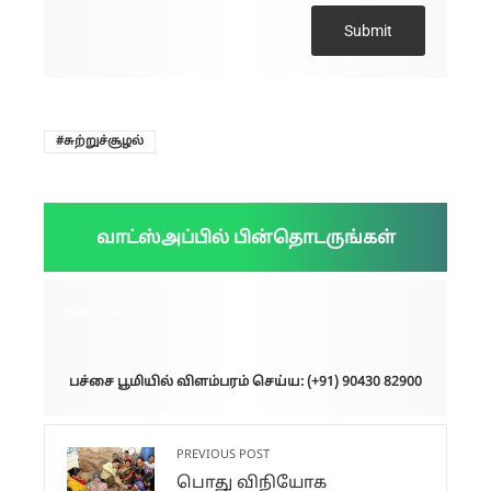
Submit
சுற்றுச்சூழல்
வாட்ஸ்அப்பில் பின்தொடருங்கள்
விளம்பரம்:
பச்சை பூமியில் விளம்பரம் செய்ய: (+91) 90430 82900
PREVIOUS POST
பொது விநியோக