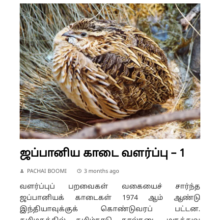
ஜப்பானிய காடை வளர்ப்பு – 1
PACHAI BOOMI
3 months ago
வளர்ப்புப் பறவைகள் வகையைச் சார்ந்த
ஜப்பானியக் காடைகள் 1974 ஆம் ஆண்டு
இந்தியாவுக்குக் கொண்டுவரப் பட்டன.