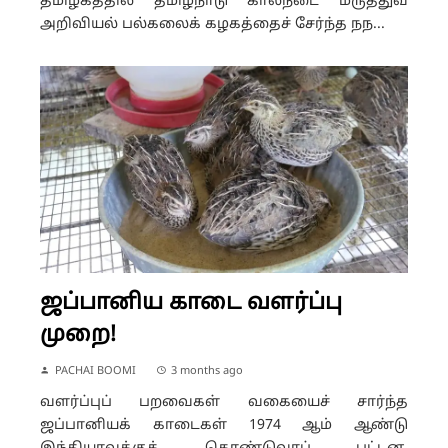
தமிழகத்தில் தமிழ்நாடு கால்நடை மருத்துவ
அறிவியல் பல்கலைக் கழகத்தைச் சேர்ந்த நந...
ஜப்பானிய காடை வளர்ப்பு
முறை!
PACHAI BOOMI
3 months ago
வளர்ப்புப் பறவைகள் வகையைச் சார்ந்த
ஜப்பானியக் காடைகள் 1974 ஆம் ஆண்டு