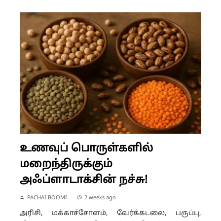
உணவுப் பொருள்களில்
மறைந்திருக்கும்
அஃப்ளாடாக்சின் நச்சு!
PACHAI BOOMI
2 weeks ago
அரிசி, மக்காச்சோளம், வேர்க்கடலை, பருப்பு,