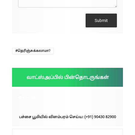
Submit
தெரிஞ்சுக்கலாமா?
வாட்ஸ்அப்பில் பின்தொடருங்கள்
விளம்பரம்:
பச்சை பூமியில் விளம்பரம் செய்ய: (+91) 90430 82900