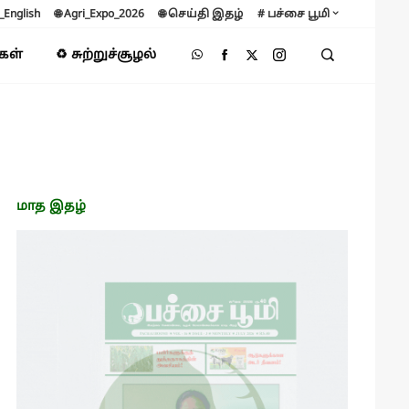
B_English
🌐 Agri_Expo_2026
🌐 செய்தி இதழ்
# பச்சை பூமி
்கள்
♻️ சுற்றுச்சூழல்
மாத இதழ்