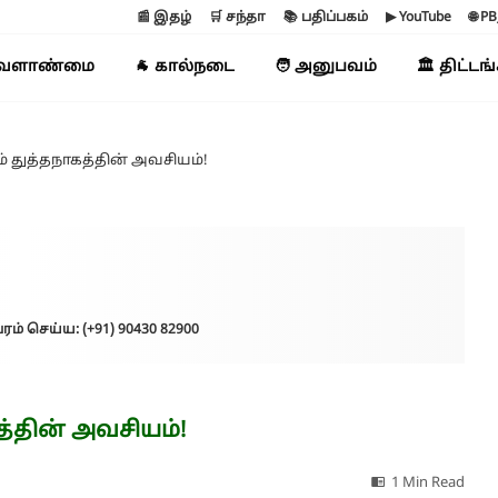
📰 இதழ்
🛒 சந்தா
📚 பதிப்பகம்
▶ YouTube
🌐 P
வேளாண்மை
🐐 கால்நடை
🧑 அனுபவம்
🏛️ திட்டங
ும் துத்தநாகத்தின் அவசியம்!
ரம் செய்ய: (+91) 90430 82900
கத்தின் அவசியம்!
1 Min Read