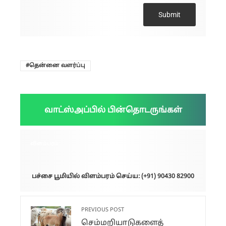
Submit
தென்னை வளர்ப்பு
வாட்ஸ்அப்பில் பின்தொடருங்கள்
விளம்பரம்:
பச்சை பூமியில் விளம்பரம் செய்ய: (+91) 90430 82900
PREVIOUS POST
செம்மறியாடுகளைத்