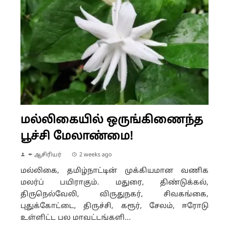
மல்லிகையில் ஒருங்கிணைந்த
பூச்சி மேலாண்மை!
✒ ஆசிரியர்
2 weeks ago
மல்லிகை, தமிழ்நாட்டின் முக்கியமான வணிக
மலர்ப் பயிராகும். மதுரை, திண்டுக்கல்,
திருநெல்வேலி, விருதுநகர், சிவகங்கை,
புதுக்கோட்டை, திருச்சி, கரூர், சேலம், ஈரோடு
உள்ளிட்ட பல மாவட்டங்களி...