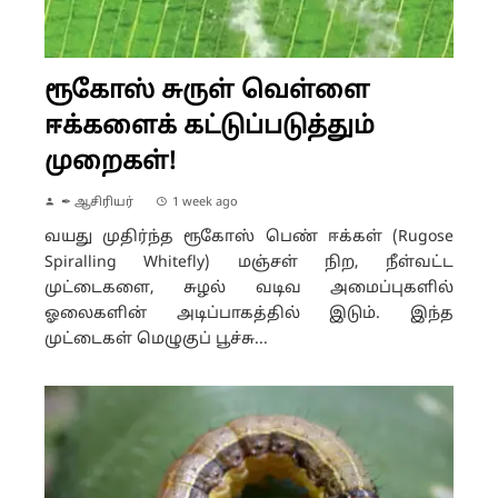
ரூகோஸ் சுருள் வெள்ளை
ஈக்களைக் கட்டுப்படுத்தும்
முறைகள்!
✒ ஆசிரியர்
1 week ago
வயது முதிர்ந்த ரூகோஸ் பெண் ஈக்கள் (Rugose
Spiralling Whitefly) மஞ்சள் நிற, நீள்வட்ட
முட்டைகளை, சுழல் வடிவ அமைப்புகளில்
ஓலைகளின் அடிப்பாகத்தில் இடும். இந்த
முட்டைகள் மெழுகுப் பூச்சு...