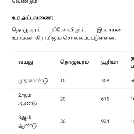
வேண்டும்.
உர அட்டவணை:
தொழுவுரம் கிலோவிலும், இரசாயன
உரங்கள் கிராமிலும் சொல்லப்பட்டுள்ளன.
ச
வயது
தொழுவுரம்
யூரியா
ப
முதலாண்டு
10
308
5
2ஆம்
20
616
1
ஆண்டு
3ஆம்
30
924
1
ஆண்டு