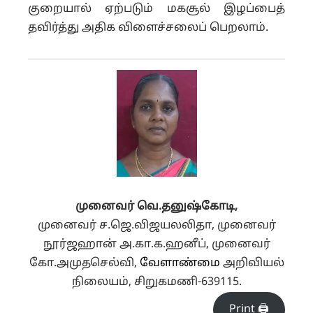
குறையால் ஏற்படும் மகசூல் இழப்பைத்
தவிர்த்து அதிக விளைச்சலைப் பெறலாம்.
முனைவர்
வெ
.
தனுஷ்கோடி
,
முனைவர் ச.ஜெ.விஜயலலிதா, முனைவர்
நூர்ஜஹான் அ.கா.க.ஹனீப், முனைவர்
கோ.அமுதசெல்வி,
வேளாண்மை
அறிவியல்
நிலையம், சிறுகமணி-639115.
Print 🖨