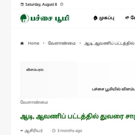
Saturday, August 8
🏠 முகப்பு
🌱 
Home
வேளாண்மை
ஆடி, ஆவணிப் பட்டத்தில்
விளம்பரம்:
பச்சை பூமியில் விளம்ப
வேளாண்மை
ஆடி, ஆவணிப் பட்டத்தில் துவரை சாக
✒ ஆசிரியர்
3 months ago