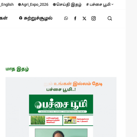
B_English
🌐 Agri_Expo_2026
🌐 செய்தி இதழ்
# பச்சை பூமி
்கள்
♻️ சுற்றுச்சூழல்
மாத இதழ்