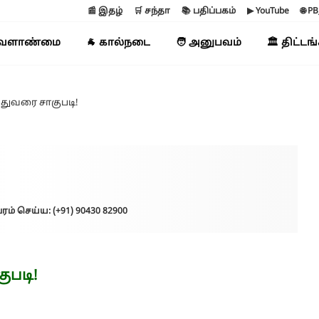
📰 இதழ்
🛒 சந்தா
📚 பதிப்பகம்
▶ YouTube
🌐 P
வேளாண்மை
🐐 கால்நடை
🧑 அனுபவம்
🏛️ திட்டங
 துவரை சாகுபடி!
ரம் செய்ய: (+91) 90430 82900
ுபடி!