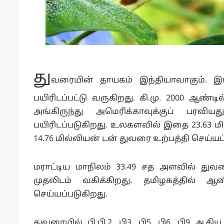
து
வரையின் தாயகம் இந்தியாவாகும். இங்
பயிரிடப்பட்டு வருகிறது. கி.மு. 2000 ஆண்டில
அங்கிருந்து அமெரிக்காவுக்குப் பரவ
பயிரிடப்படுகிறது. உலகளவில் இதை 23.63 மில
14.76 மில்லியன் டன் துவரை உற்பத்தி செய்யப
மராட்டிய மாநிலம் 33.49 சத அளவில் துவ
முதலிடம் வகிக்கிறது. தமிழகத்தில் 
செய்யப்படுகிறது.
துவரையில் பி.பி.2, பி3, பி5, பி6, பி9 ஆகி