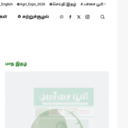
B_English
🌐 Agri_Expo_2026
🌐 செய்தி இதழ்
# பச்சை பூமி
்கள்
♻️ சுற்றுச்சூழல்
மாத இதழ்