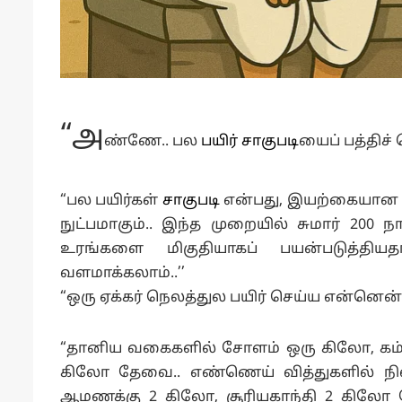
“அ
ண்ணே.. பல
பயிர் சாகுபடி
யைப் பத்திச
“பல பயிர்கள்
சாகுபடி
என்பது, இயற்கையான ம
நுட்பமாகும்.. இந்த முறையில் சுமார் 200 
உரங்களை மிகுதியாகப் பயன்படுத்திய
வளமாக்கலாம்..’’
“ஒரு ஏக்கர் நெலத்துல பயிர் செய்ய என்னெ
“தானிய வகைகளில் சோளம் ஒரு கிலோ, கம்
கிலோ தேவை.. எண்ணெய் வித்துகளில் நில
ஆமணக்கு 2 கிலோ, சூரியகாந்தி 2 கிலோ