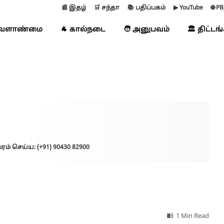
📰 இதழ்
🛒 சந்தா
📚 பதிப்பகம்
▶ YouTube
🌐 P
வேளாண்மை
🐐 கால்நடை
🧑 அனுபவம்
🏛️ திட்டங
ரம் செய்ய: (+91) 90430 82900
1 Min Read