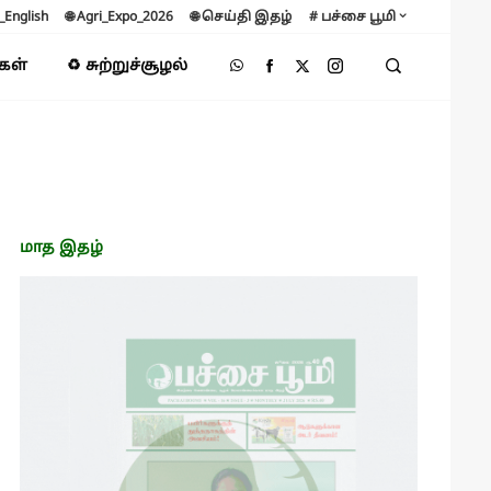
B_English
🌐 Agri_Expo_2026
🌐 செய்தி இதழ்
# பச்சை பூமி
்கள்
♻️ சுற்றுச்சூழல்
மாத இதழ்