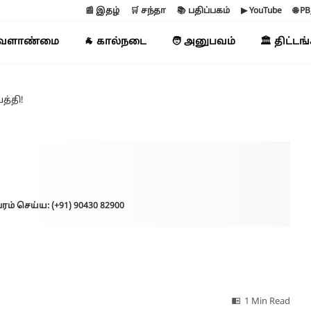
📰 இதழ்
🛒 சந்தா
📚 பதிப்பகம்
▶ YouTube
🌐 P
வேளாண்மை
🐐 கால்நடை
🧑 அனுபவம்
🏛️ திட்டங
த்தி!
ரம் செய்ய: (+91) 90430 82900
1 Min Read