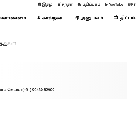
📰 இதழ்
🛒 சந்தா
📚 பதிப்பகம்
▶ YouTube
🌐 P
வேளாண்மை
🐐 கால்நடை
🧑 அனுபவம்
🏛️ திட்டங
த்துகள்!
ரம் செய்ய: (+91) 90430 82900