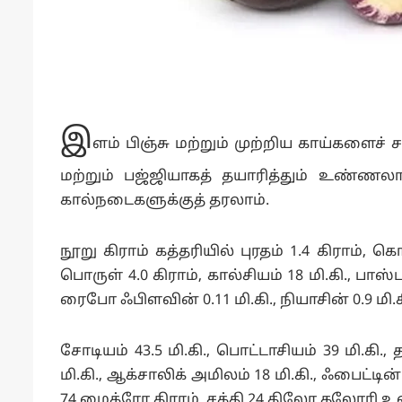
இ
ளம் பிஞ்சு மற்றும் முற்றிய காய்களைச
மற்றும் பஜ்ஜியாகத் தயாரித்தும் உண்ணலாம
கால்நடைகளுக்குத் தரலாம்.
நூறு கிராம் கத்தரியில் புரதம் 1.4 கிராம், கொழ
பொருள் 4.0 கிராம், கால்சியம் 18 மி.கி., பாஸ்பரஸ
ரைபோ ஃபிளவின் 0.11 மி.கி., நியாசின் 0.9 மி.கி.
சோடியம் 43.5 மி.கி., பொட்டாசியம் 39 மி.கி., த
மி.கி., ஆக்சாலிக் அமிலம் 18 மி.கி., ஃபைட்டி
74 மைக்ரோ கிராம், சக்தி 24 கிலோ கலோரி 