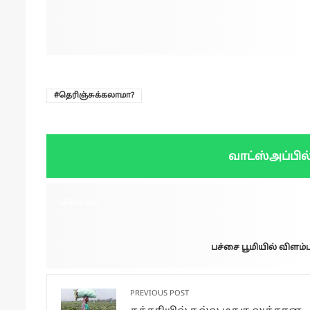
தெரிஞ்சுக்கலாமா?
வாட்ஸ்அப்பில
விளம்பரம்:
பச்சை பூமியில் விளம்ப
PREVIOUS POST