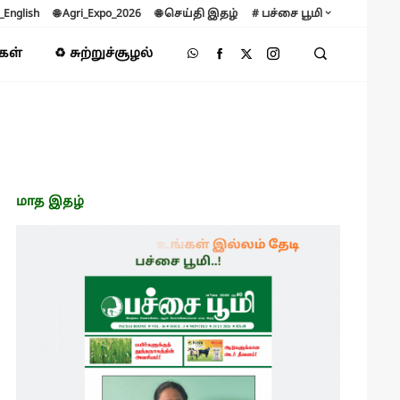
B_English
🌐 Agri_Expo_2026
🌐 செய்தி இதழ்
# பச்சை பூமி
்கள்
♻️ சுற்றுச்சூழல்
மாத இதழ்