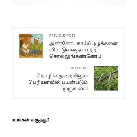
By PACHAI BOOMI
PREVIOUS POST
அண்ணே.. காய்ப்புழுக்களை
விரட்டுவதைப் பற்றி
சொல்லுங்கண்ணே..!
NEXT POST
தொழில் துறையிலும்
பெரியளவில் பயன்படும்
முருங்கை!
உங்கள் கருத்து?