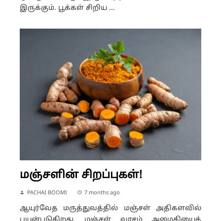
இருக்கும். பூக்கள் சிறிய ...
மஞ்சளின் சிறப்புகள்!
PACHAI BOOMI
7 months ago
ஆயுர்வேத மருத்துவத்தில் மஞ்சள் அதிகளவில்
பயன்படுகிறது. மஞ்சள் வாசம் அமைதியைத்