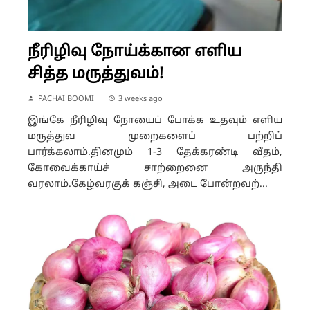
நீரிழிவு நோய்க்கான எளிய
சித்த மருத்துவம்!
PACHAI BOOMI
3 weeks ago
இங்கே நீரிழிவு நோயைப் போக்க உதவும் எளிய
மருத்துவ முறைகளைப் பற்றிப்
பார்க்கலாம்.தினமும் 1-3 தேக்கரண்டி வீதம்,
கோவைக்காய்ச் சாற்றைனை அருந்தி
வரலாம்.கேழ்வரகுக் கஞ்சி, அடை போன்றவற்...