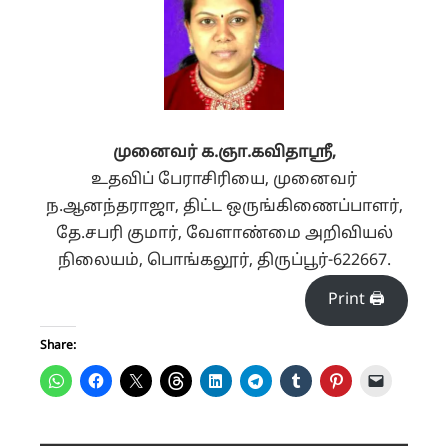
முனைவர்
க
.
ஞா
.
கவிதாஸ்ரீ
,
உதவிப் பேராசிரியை, முனைவர்
ந.ஆனந்தராஜா, திட்ட ஒருங்கிணைப்பாளர்,
தே.சபரி குமார், வேளாண்மை அறிவியல்
நிலையம், பொங்கலூர், திருப்பூர்-622667.
Print 🖨
Share: