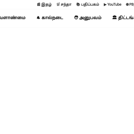
📰 இதழ்
🛒 சந்தா
📚 பதிப்பகம்
▶ YouTube
🌐 P
வேளாண்மை
🐐 கால்நடை
🧑 அனுபவம்
🏛️ திட்டங