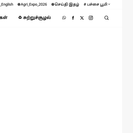
B_English
🌐 Agri_Expo_2026
🌐 செய்தி இதழ்
# பச்சை பூமி
்கள்
♻️ சுற்றுச்சூழல்