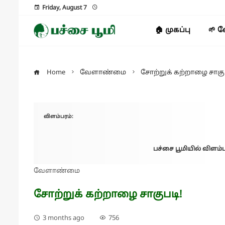
Friday, August 7
🏠 முகப்பு
🌱 
Home
வேளாண்மை
சோற்றுக் கற்றாழை சாகு
விளம்பரம்:
பச்சை பூமியில் விளம்ப
வேளாண்மை
சோற்றுக் கற்றாழை சாகுபடி!
3 months ago
756