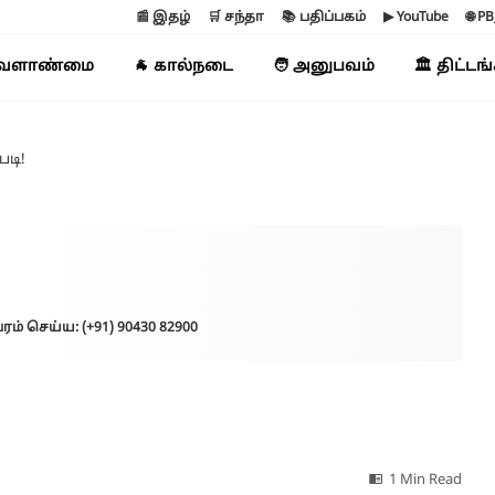
📰 இதழ்
🛒 சந்தா
📚 பதிப்பகம்
▶ YouTube
🌐 P
வேளாண்மை
🐐 கால்நடை
🧑 அனுபவம்
🏛️ திட்டங
படி!
ரம் செய்ய: (+91) 90430 82900
1 Min Read