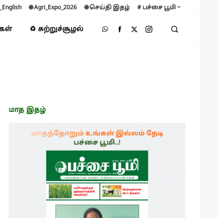
B_English
🌐 Agri_Expo_2026
🌐 செய்தி இதழ்
# பச்சை பூமி
்கள்
♻️ சுற்றுச்சூழல்
மாத இதழ்