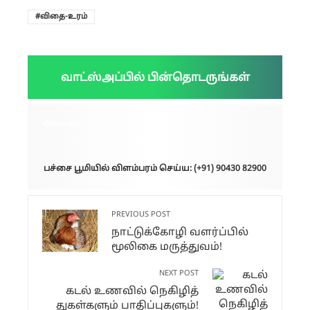
விதை-உரம்
வாட்ஸ்அப்பில் பின்தொடருங்கள்
விளம்பரம்:
பச்சை பூமியில் விளம்பரம் செய்ய: (+91) 90430 82900
PREVIOUS POST
நாட்டுக்கோழி வளர்ப்பில்
மூலிகை மருத்துவம்!
NEXT POST
கடல் உணவில் நெகிழித்
துகள்களும் பாதிப்புகளும்!