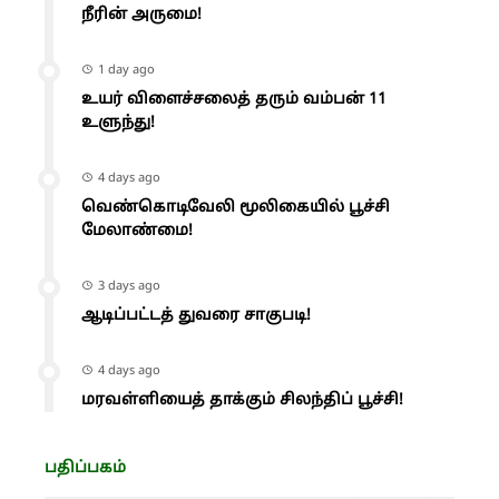
நீரின் அருமை!
1 day ago
உயர் விளைச்சலைத் தரும் வம்பன் 11
உளுந்து!
4 days ago
வெண்கொடிவேலி மூலிகையில் பூச்சி
மேலாண்மை!
3 days ago
ஆடிப்பட்டத் துவரை சாகுபடி!
4 days ago
மரவள்ளியைத் தாக்கும் சிலந்திப் பூச்சி!
பதிப்பகம்