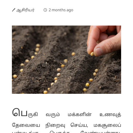
🖊 ஆசிரியர்
2 months ago
பெ
ருகி வரும் மக்களின் உணவுத்
தேவையை நிறைவு செய்ய, மகசூலைப்