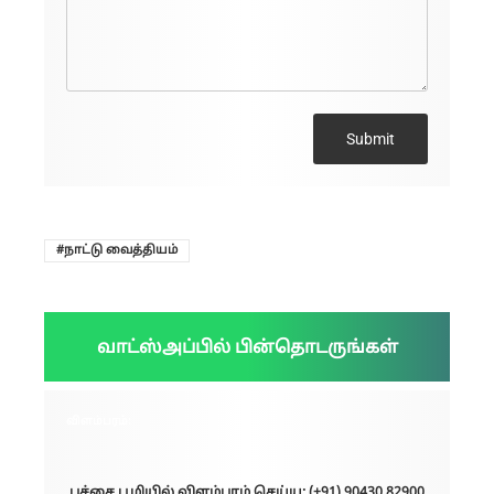
Submit
நாட்டு வைத்தியம்
வாட்ஸ்அப்பில் பின்தொடருங்கள்
விளம்பரம்:
பச்சை பூமியில் விளம்பரம் செய்ய: (+91) 90430 82900