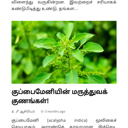
விளைந்து வருகின்றன. இவற்றைச் சரியாகக்
கண்டுபிடித்து உண்டு, தங்கள...
குப்பைமேனியின் மருத்துவக்
குணங்கள்!
🖊 ஆசிரியர்
3 months ago
குப்பைமேனி (acalypha indica) மூலிகைச்
செடியாகும். ஓராண்டுத் தாவரமான இச்செடி,