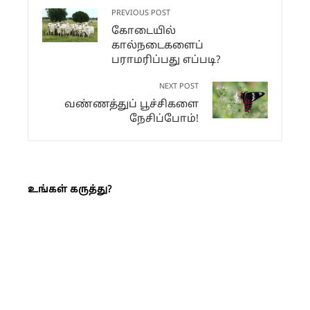
PREVIOUS POST
கோடையில்
கால்நடைகளைப்
பராமரிப்பது எப்படி?
NEXT POST
வண்ணத்துப் பூச்சிகளை
நேசிப்போம்!
உங்கள் கருத்து?