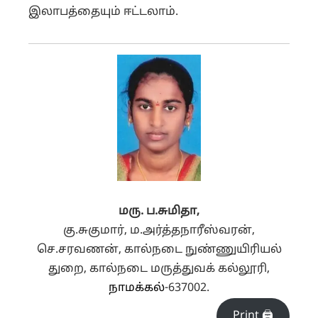
இலாபத்தையும் ஈட்டலாம்.
மரு.
ப.
சுமிதா,
கு.சுகுமார், ம.அர்த்தநாரீஸ்வரன்,
செ.சரவணன், கால்நடை நுண்ணுயிரியல்
துறை, கால்நடை மருத்துவக் கல்லூரி,
நாமக்கல்
-637002.
Print 🖨