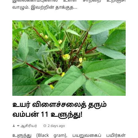
இலைக்காம்புகளில் உள்ள சாற்றை உறிஞ்சி
வாழும். இவற்றின் தாக்குத...
உயர் விளைச்சலைத் தரும்
வம்பன் 11 உளுந்து!
✒ ஆசிரியர்
2 days ago
உளுந்து (Black gram), பயறுவகைப் பயிர்கள்