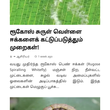
ரூகோஸ் சுருள் வெள்ளை
ஈக்களைக் கட்டுப்படுத்தும்
முறைகள்!
✒ ஆசிரியர்
1 week ago
வயது முதிர்ந்த ரூகோஸ் பெண் ஈக்கள் (Rugose
Spiralling Whitefly) மஞ்சள் நிற, நீள்வட்ட
முட்டைகளை, சுழல் வடிவ அமைப்புகளில்
ஓலைகளின் அடிப்பாகத்தில் இடும். இந்த
முட்டைகள் மெழுகுப் பூச்சு...