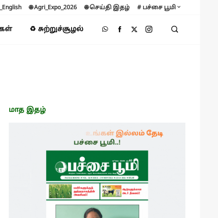
B_English
🌐 Agri_Expo_2026
🌐 செய்தி இதழ்
# பச்சை பூமி
்கள்
♻️ சுற்றுச்சூழல்
மாத இதழ்