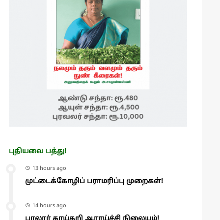
புதியவை பத்து!
13 hours ago
முட்டைக்கோழிப் பராமரிப்பு முறைகள்!
14 hours ago
பாலூர் காய்கறி ஆராய்ச்சி நிலையம்!