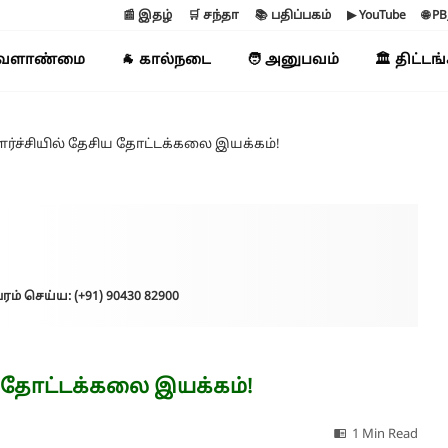
📰 இதழ்
🛒 சந்தா
📚 பதிப்பகம்
▶ YouTube
🌐 P
வேளாண்மை
🐐 கால்நடை
🧑 அனுபவம்
🏛️ திட்டங
்ச்சியில் தேசிய தோட்டக்கலை இயக்கம்!
ரம் செய்ய: (+91) 90430 82900
ய தோட்டக்கலை இயக்கம்!
1 Min Read