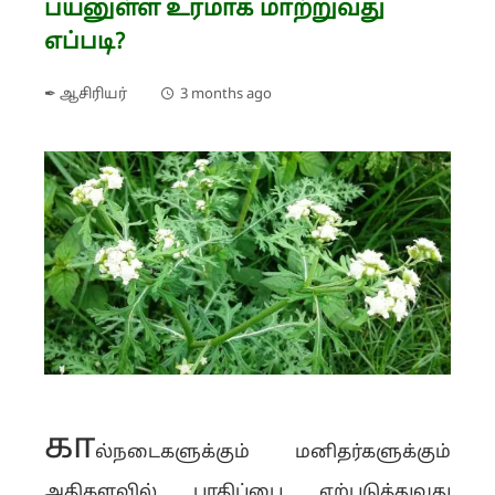
பயனுள்ள உரமாக மாற்றுவது
எப்படி?
✒ ஆசிரியர்
3 months ago
கா
ல்நடைகளுக்கும் மனிதர்களுக்கும்
அதிகளவில் பாதிப்பை ஏற்படுத்துவது