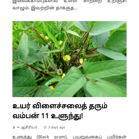
இலைக்காம்புகளில் உள்ள சாற்றை உறிஞ்சி
வாழும். இவற்றின் தாக்குத...
உயர் விளைச்சலைத் தரும்
வம்பன் 11 உளுந்து!
✒ ஆசிரியர்
3 days ago
உளுந்து (Black gram), பயறுவகைப் பயிர்கள்