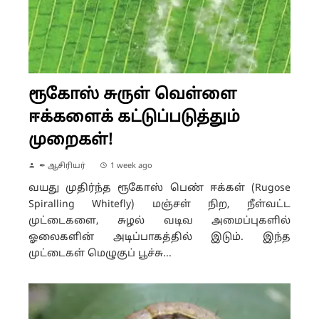
ரூகோஸ் சுருள் வெள்ளை
ஈக்களைக் கட்டுப்படுத்தும்
முறைகள்!
✒ ஆசிரியர்
1 week ago
வயது முதிர்ந்த ரூகோஸ் பெண் ஈக்கள் (Rugose
Spiralling Whitefly) மஞ்சள் நிற, நீள்வட்ட
முட்டைகளை, சுழல் வடிவ அமைப்புகளில்
ஓலைகளின் அடிப்பாகத்தில் இடும். இந்த
முட்டைகள் மெழுகுப் பூச்சு...