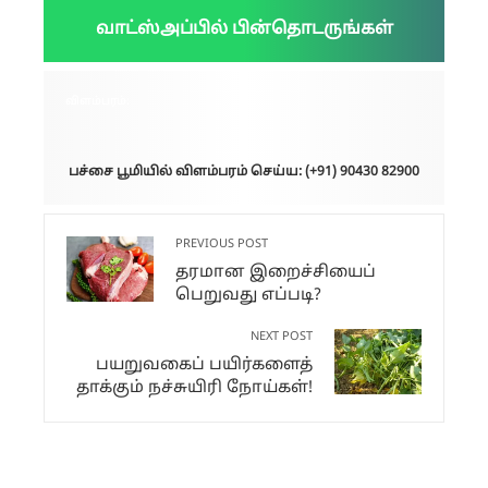
வாட்ஸ்அப்பில் பின்தொடருங்கள்
விளம்பரம்:
பச்சை பூமியில் விளம்பரம் செய்ய: (+91) 90430 82900
PREVIOUS POST
தரமான இறைச்சியைப்
பெறுவது எப்படி?
NEXT POST
பயறுவகைப் பயிர்களைத்
தாக்கும் நச்சுயிரி நோய்கள்!