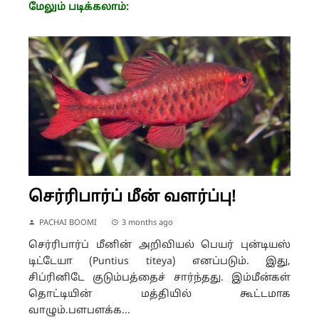
மேலும் படிக்கலாம்:
செர்ரிபார்ப் மீன் வளர்ப்பு!
PACHAI BOOMI
3 months ago
செர்ரிபார்ப் மீனின் அறிவியல் பெயர் புன்டியஸ்
டிட்டேயா (Puntius titeya) எனப்படும். இது,
சிப்ரினிடே குடும்பத்தைச் சார்ந்தது. இம்மீன்கள்
தொட்டியின் மத்தியில் கூட்டமாக
வாழும்.பளபளக்க...