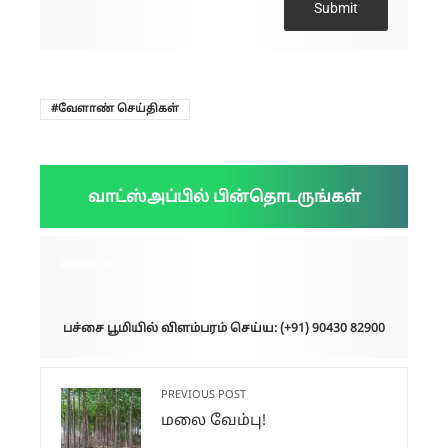
Submit
வேளாண் செய்திகள்
வாட்ஸ்அப்பில் பின்தொடருங்கள்
விளம்பரம்:
பச்சை பூமியில் விளம்பரம் செய்ய: (+91) 90430 82900
PREVIOUS POST
மலை வேம்பு!