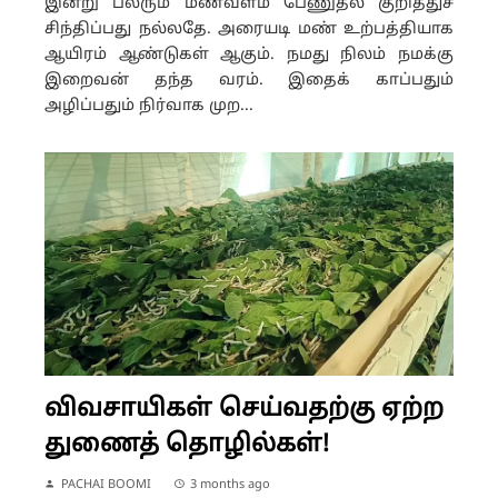
இன்று பலரும் மண்வளம் பேணுதல் குறித்துச்
சிந்திப்பது நல்லதே. அரையடி மண் உற்பத்தியாக
ஆயிரம் ஆண்டுகள் ஆகும். நமது நிலம் நமக்கு
இறைவன் தந்த வரம். இதைக் காப்பதும்
அழிப்பதும் நிர்வாக முற...
விவசாயிகள் செய்வதற்கு ஏற்ற
துணைத் தொழில்கள்!
PACHAI BOOMI
3 months ago