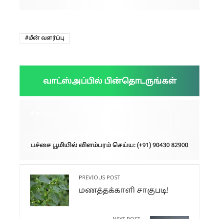
மீன் வளர்ப்பு
வாட்ஸ்அப்பில் பின்தொடருங்கள்
விளம்பரம்:
பச்சை பூமியில் விளம்பரம் செய்ய: (+91) 90430 82900
PREVIOUS POST
மணத்தக்காளி சாகுபடி!