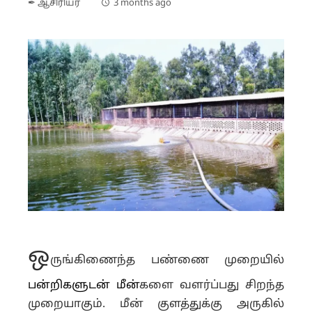
✒ ஆசிரியர்
3 months ago
ஒ
ருங்கிணைந்த பண்ணை முறையில்
பன்றிகளுடன் மீன்
களை வளர்ப்பது சிறந்த
முறையாகும். மீன் குளத்துக்கு அருகில்