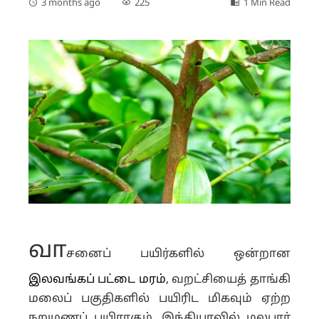
3 months ago
225
1 Min Read
வா
சனைப் பயிர்களில் ஒன்றான
இலவங்கப் பட்டை மரம்
, வறட்சியைத் தாங்கி
மலைப் பகுதிகளில் பயிரிட மிகவும் ஏற்ற
நறுமணப் பயிராகும். இந்தியாவில் மலபார்