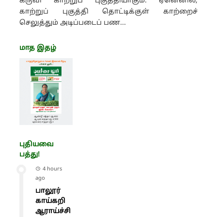
கருவி காற்றுப் புகுத்தியாகும். ஏனெனில்,
காற்றுப் புகுத்தி தொட்டிக்குள் காற்றைச்
செலுத்தும் அடிப்படைப் பண...
மாத இதழ்
புதியவை
பத்து!
4 hours
ago
பாலூர்
காய்கறி
ஆராய்ச்சி