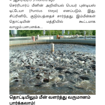
✒ ஆசிரியர்
3 months ago
செர்ரிபார்ப் மீனின் அறிவியல் பெயர் புன்டியஸ்
டிட்டேயா (Puntius titeya) எனப்படும். இது,
சிப்ரினிடே குடும்பத்தைச் சார்ந்தது. இம்மீன்கள்
தொட்டியின் மத்தியில் கூட்டமாக
வாழும்.பளபளக்க...
தொட்டியிலும் மீன் வளர்த்து வருமானம்
பார்க்கலாம்!