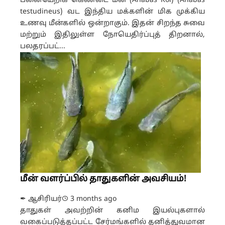
பனையேறிக் கெண்டை மீன் (Anabas Koi) (Anabas
testudineus) வட இந்திய மக்களின் மிக முக்கிய
உணவு மீன்களில் ஒன்றாகும். இதன் சிறந்த சுவை
மற்றும் இதிலுள்ள நோயெதிர்ப்புத் திறனால்,
பலதரப்பட்...
மீன் வளர்ப்பில் தாதுகளின் அவசியம்!
✒ ஆசிரியர்
3 months ago
தாதுகள் அவற்றின் கனிம இயல்புகளால்
வகைப்படுத்தப்பட்ட சேர்மங்களில் தனித்துவமான