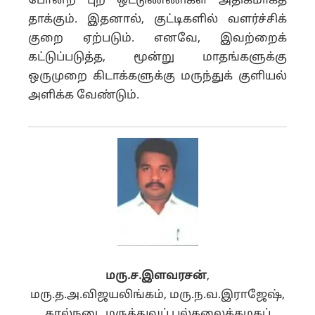
போன்ற புற ஒட்டுண்ணிகள் அதிகமாகத்
தாக்கும். இதனால், குட்டிகளில் வளர்ச்சிக்
குறை ஏற்படும். எனவே, இவற்றைக்
கட்டுப்படுத்த, மூன்று மாதங்களுக்கு
ஒருமுறை கிடாக்களுக்கு மருந்துக் குளியல்
அளிக்க வேண்டும்.
மரு.ச.இளவரசன்
,
மரு.த.அ.விஜயலிங்கம், மரு.ந.வ.இராஜேஷ்,
கால்நடை மருத்துவப் பல்கலைக்கழகப்