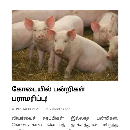
கோடையில் பன்றிகள்
பராமரிப்பு!
PACHAI BOOMI
2 months ago
வியர்வைச் சுரப்பிகள் இல்லாத பன்றிகள்,
கோடைக்கால வெப்பத் தாக்கத்தால் மிகுந்த