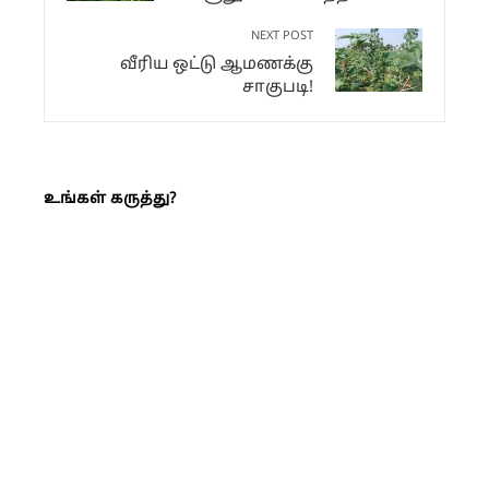
NEXT POST
வீரிய ஒட்டு ஆமணக்கு
சாகுபடி!
உங்கள் கருத்து?