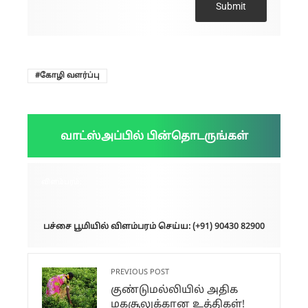
Submit
கோழி வளர்ப்பு
வாட்ஸ்அப்பில் பின்தொடருங்கள்
விளம்பரம்:
பச்சை பூமியில் விளம்பரம் செய்ய: (+91) 90430 82900
PREVIOUS POST
குண்டுமல்லியில் அதிக
மகசூலுக்கான உத்திகள்!