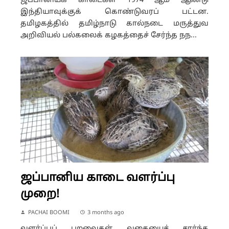
ஜப்பானியக் காடைகள் 1974 ஆம் ஆண்டு
இந்தியாவுக்குக் கொண்டுவரப் பட்டன.
தமிழகத்தில் தமிழ்நாடு கால்நடை மருத்துவ
அறிவியல் பல்கலைக் கழகத்தைச் சேர்ந்த நந...
ஜப்பானிய காடை வளர்ப்பு
முறை!
PACHAI BOOMI
3 months ago
வளர்ப்புப் பறவைகள் வகையைச் சார்ந்த