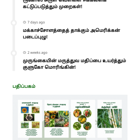
ரூகோஸ் சுருள் வெள்ளை ஈக்களைக்
கட்டுப்படுத்தும் முறைகள்!
7 days ago
மக்காச்சோளத்தைத் தாக்கும் அமெரிக்கன்
படைப்புழு!
2 weeks ago
முருங்கையின் மருத்துவ மதிப்பை உயர்த்தும்
குளுகோ மொரிங்கின்!
பதிப்பகம்