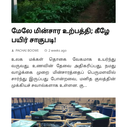
மேலே மின்சார உற்பத்தி; கீழே
பயிர் சாகுபடி!
PACHAI BOOMI
2 weeks ago
உலக மக்கள் தொகை வேகமாக உயர்ந்து
வருவது, உணவின் தேவை அதிகரிப்பது, நமது
வாழ்க்கை முறை மின்சாரத்தைப் பெருமளவில்
சார்ந்து இருப்பது போன்றவை, மனித குலத்தின்
முக்கியச் சவால்களாக உள்ளன. கு...