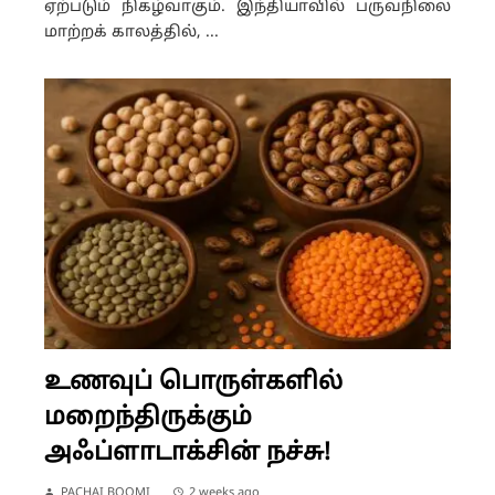
ஏற்படும் நிகழ்வாகும். இந்தியாவில் பருவநிலை
மாற்றக் காலத்தில், ...
உணவுப் பொருள்களில்
மறைந்திருக்கும்
அஃப்ளாடாக்சின் நச்சு!
PACHAI BOOMI
2 weeks ago