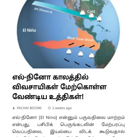
எல்-நினோ காலத்தில்
விவசாயிகள் மேற்கொள்ள
வேண்டிய உத்திகள்!
PACHAI BOOMI
2 weeks ago
எல்-நினோ (El Nino) என்னும் பருவநிலை மாற்றம்
என்பது, பசிபிக் பெருங்கடலின் மேற்பரப்பு
வெப்பநிலை, இயல்பை விடக் கூடுவதால்