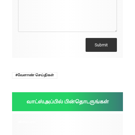
Submit
வேளாண் செய்திகள்
வாட்ஸ்அப்பில் பின்தொடருங்கள்
விளம்பரம்: