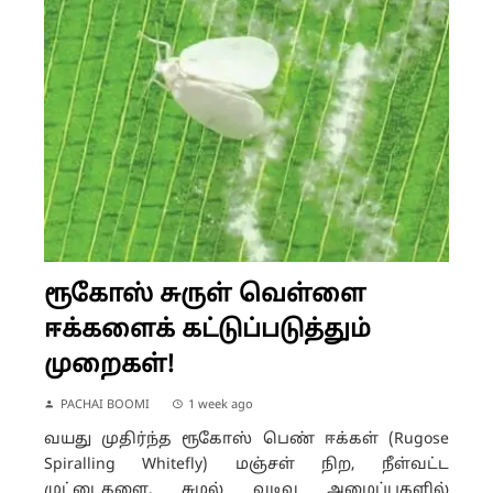
ரூகோஸ் சுருள் வெள்ளை
ஈக்களைக் கட்டுப்படுத்தும்
முறைகள்!
PACHAI BOOMI
1 week ago
வயது முதிர்ந்த ரூகோஸ் பெண் ஈக்கள் (Rugose
Spiralling Whitefly) மஞ்சள் நிற, நீள்வட்ட
முட்டைகளை, சுழல் வடிவ அமைப்புகளில்