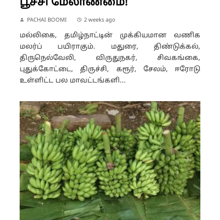
பூச்சி மேலாண்மை!
PACHAI BOOMI
2 weeks ago
மல்லிகை, தமிழ்நாட்டின் முக்கியமான வணிக
மலர்ப் பயிராகும். மதுரை, திண்டுக்கல்,
திருநெல்வேலி, விருதுநகர், சிவகங்கை,
புதுக்கோட்டை, திருச்சி, கரூர், சேலம், ஈரோடு
உள்ளிட்ட பல மாவட்டங்களி...