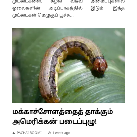
முட்டைகளை, சுழல் வடிவ அமைப்புகளில்
ஓலைகளின் அடிப்பாகத்தில் இடும். இந்த
முட்டைகள் மெழுகுப் பூச்சு...
மக்காச்சோளத்தைத் தாக்கும்
அமெரிக்கன் படைப்புழு!
PACHAI BOOMI
1 week ago