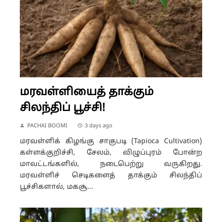
மரவள்ளியைத் தாக்கும்
சிலந்திப் பூச்சி!
PACHAI BOOMI
3 days ago
மரவள்ளிக் கிழங்கு சாகுபடி (Tapioca Cultivation)
கள்ளக்குறிச்சி, சேலம், விழுப்புரம் போன்ற
மாவட்டங்களில், நடைபெற்று வருகிறது.
மரவள்ளிச் செடிகளைத் தாக்கும் சிலந்திப்
பூச்சிகளால், மகசூ...