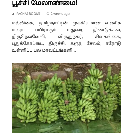
பூச்சி மேலாண்மை!
PACHAI BOOMI
2 weeks ago
மல்லிகை, தமிழ்நாட்டின் முக்கியமான வணிக
மலர்ப் பயிராகும். மதுரை, திண்டுக்கல்,
திருநெல்வேலி, விருதுநகர், சிவகங்கை,
புதுக்கோட்டை, திருச்சி, கரூர், சேலம், ஈரோடு
உள்ளிட்ட பல மாவட்டங்களி...