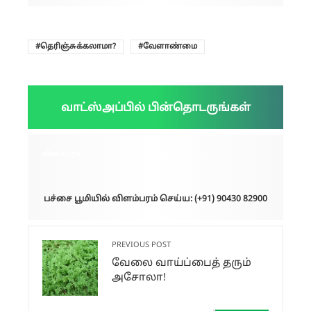
தெரிஞ்சுக்கலாமா?
வேளாண்மை
வாட்ஸ்அப்பில் பின்தொடருங்கள்
விளம்பரம்:
பச்சை பூமியில் விளம்பரம் செய்ய: (+91) 90430 82900
PREVIOUS POST
வேலை வாய்ப்பைத் தரும்
அசோலா!