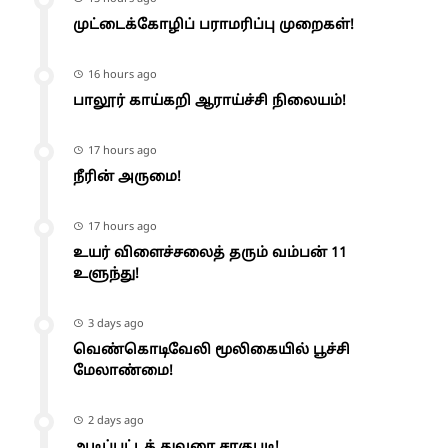
முட்டைக்கோழிப் பராமரிப்பு முறைகள்!
16 hours ago
பாலூர் காய்கறி ஆராய்ச்சி நிலையம்!
17 hours ago
நீரின் அருமை!
17 hours ago
உயர் விளைச்சலைத் தரும் வம்பன் 11
உளுந்து!
3 days ago
வெண்கொடிவேலி மூலிகையில் பூச்சி
மேலாண்மை!
2 days ago
ஆடிப்பட்டத் துவரை சாகுபடி!