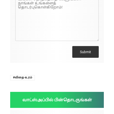
Submit
விதை-உரம்
வாட்ஸ்அப்பில் பின்தொடருங்கள்