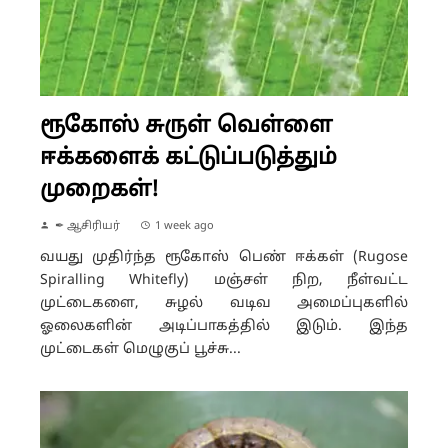
ரூகோஸ் சுருள் வெள்ளை
ஈக்களைக் கட்டுப்படுத்தும்
முறைகள்!
✒ ஆசிரியர்
1 week ago
வயது முதிர்ந்த ரூகோஸ் பெண் ஈக்கள் (Rugose
Spiralling Whitefly) மஞ்சள் நிற, நீள்வட்ட
முட்டைகளை, சுழல் வடிவ அமைப்புகளில்
ஓலைகளின் அடிப்பாகத்தில் இடும். இந்த
முட்டைகள் மெழுகுப் பூச்சு...