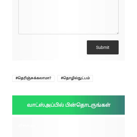
Submit
தெரிஞ்சுக்கலாமா?
தொழில்நுட்பம்
வாட்ஸ்அப்பில் பின்தொடருங்கள்
விளம்பரம்: