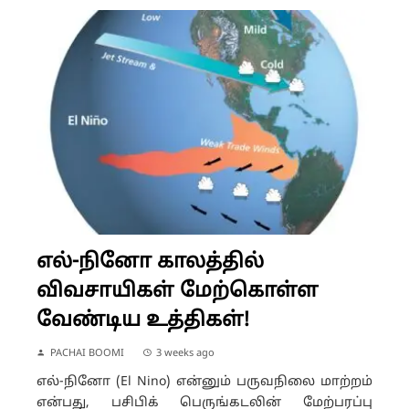
எல்-நினோ காலத்தில்
விவசாயிகள் மேற்கொள்ள
வேண்டிய உத்திகள்!
PACHAI BOOMI
3 weeks ago
எல்-நினோ (El Nino) என்னும் பருவநிலை மாற்றம்
என்பது, பசிபிக் பெருங்கடலின் மேற்பரப்பு