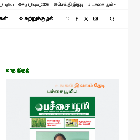
B_English
🌐 Agri_Expo_2026
🌐 செய்தி இதழ்
# பச்சை பூமி
்கள்
♻️ சுற்றுச்சூழல்
மாத இதழ்