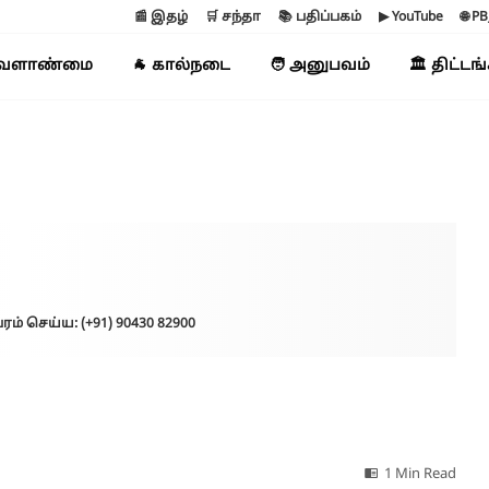
📰 இதழ்
🛒 சந்தா
📚 பதிப்பகம்
▶ YouTube
🌐 P
வேளாண்மை
🐐 கால்நடை
🧑 அனுபவம்
🏛️ திட்டங
ரம் செய்ய: (+91) 90430 82900
1 Min Read