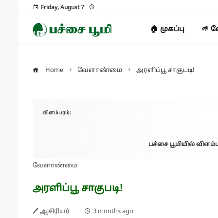
Friday, August 7
🏠 முகப்பு
🌱 
Home
வேளாண்மை
அரளிப்பூ சாகுபடி!
விளம்பரம்:
பச்சை பூமியில் விளம்ப
வேளாண்மை
அரளிப்பூ சாகுபடி!
🖊 ஆசிரியர்
3 months ago