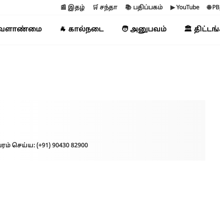
📰 இதழ்
🛒 சந்தா
📚 பதிப்பகம்
▶ YouTube
🌐 P
வேளாண்மை
🐐 கால்நடை
🧑 அனுபவம்
🏛️ திட்டங
ரம் செய்ய: (+91) 90430 82900