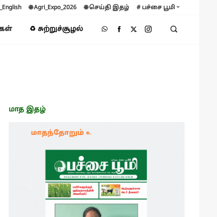
B_English
🌐 Agri_Expo_2026
🌐 செய்தி இதழ்
# பச்சை பூமி
்கள்
♻️ சுற்றுச்சூழல்
மாத இதழ்