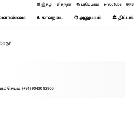
📰 இதழ்
🛒 சந்தா
📚 பதிப்பகம்
▶ YouTube
🌐 P
வேளாண்மை
🐐 கால்நடை
🧑 அனுபவம்
🏛️ திட்டங
்தது!
ரம் செய்ய: (+91) 90430 82900