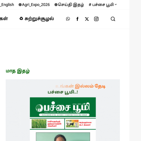
B_English
🌐 Agri_Expo_2026
🌐 செய்தி இதழ்
# பச்சை பூமி
்கள்
♻️ சுற்றுச்சூழல்
மாத இதழ்