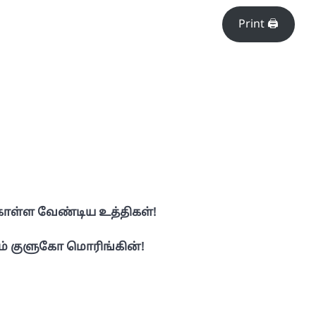
Print 🖨
ொள்ள வேண்டிய உத்திகள்!
ும் குளுகோ மொரிங்கின்!