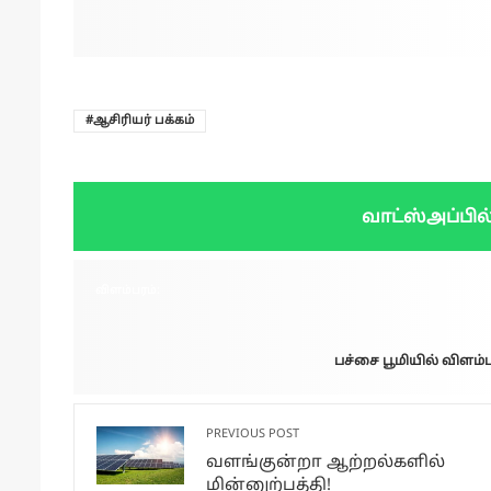
ஆசிரியர் பக்கம்
வாட்ஸ்அப்பில
விளம்பரம்:
பச்சை பூமியில் விளம்ப
PREVIOUS POST
வளங்குன்றா ஆற்றல்களில்
மின்னுற்பத்தி!