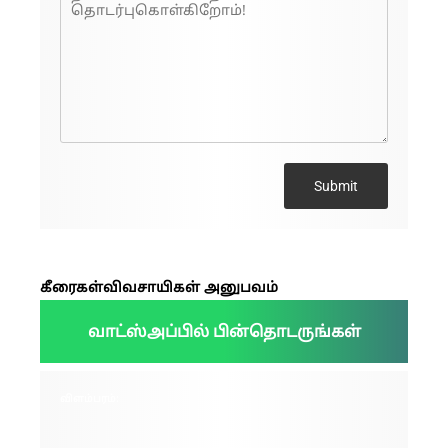
Submit
கீரைகள்
விவசாயிகள் அனுபவம்
வாட்ஸ்அப்பில் பின்தொடருங்கள்
விளம்பரம்: