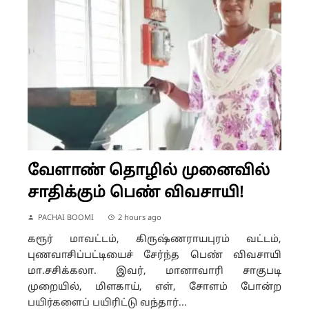
வேளாண் தொழில் முனைவில்
சாதிக்கும் பெண் விவசாயி!
PACHAI BOOMI
2 hours ago
கரூர் மாவட்டம், கிருஷ்ணராயபுரம் வட்டம்,
புணவாசிப்பட்டியைச் சேர்ந்த பெண் விவசாயி
மா.சசிக்கலா. இவர், மானாவாரி சாகுபடி
முறையில், மிளகாய், எள், சோளம் போன்ற
பயிர்களைப் பயிரிட்டு வந்தார்...