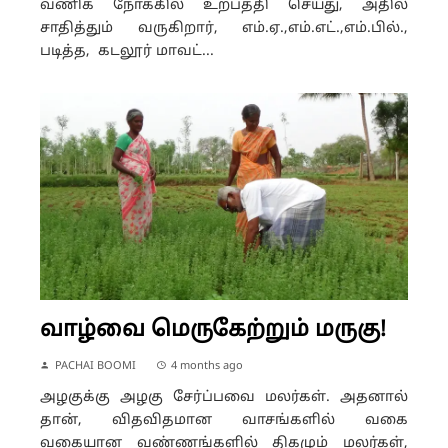
வணிக நோக்கில் உற்பத்தி செய்து, அதில்
சாதித்தும் வருகிறார், எம்.ஏ.,எம்.எட்.,எம்.பில்.,
படித்த, கடலூர் மாவட்...
வாழ்வை மெருகேற்றும் மருகு!
PACHAI BOOMI
4 months ago
அழகுக்கு அழகு சேர்ப்பவை மலர்கள். அதனால்
தான், விதவிதமான வாசங்களில் வகை
வகையான வண்ணங்களில் திகழும் மலர்கள்,