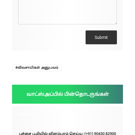
Submit
விவசாயிகள் அனுபவம்
வாட்ஸ்அப்பில் பின்தொடருங்கள்
விளம்பரம்:
பச்சை பூமியில் விளம்பரம் செய்ய: (+91) 90430 82900