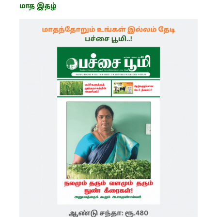
மாத இதழ்