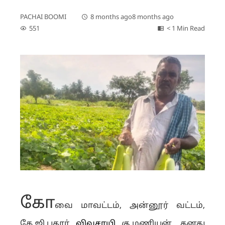
PACHAI BOOMI
8 months ago
8 months ago
551
< 1 Min Read
கோ
வை மாவட்டம், அன்னூர் வட்டம்,
கே.ஜி.புதூர்
விவசாயி
கு.மணியன், தனது