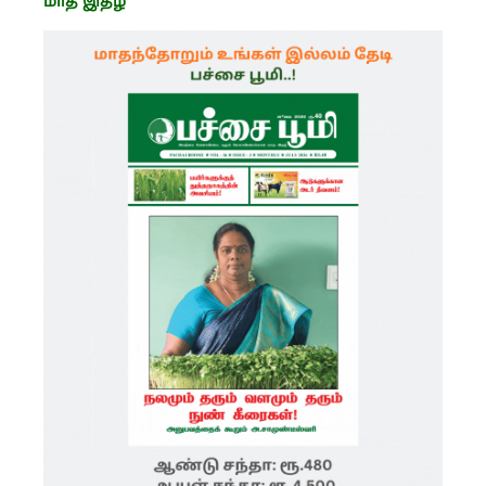
மாத இதழ்