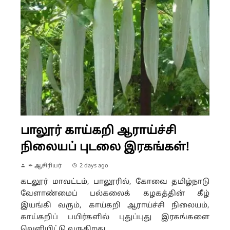
பாலூர் காய்கறி ஆராய்ச்சி
நிலையப் புடலை இரகங்கள்!
✒ ஆசிரியர்
2 days ago
கடலூர் மாவட்டம், பாலூரில், கோவை தமிழ்நாடு
வேளாண்மைப் பல்கலைக் கழகத்தின் கீழ்
இயங்கி வரும், காய்கறி ஆராய்ச்சி நிலையம்,
காய்கறிப் பயிர்களில் புதுப்புது இரகங்களை
வெளியிட்டு வருகிறது. ...