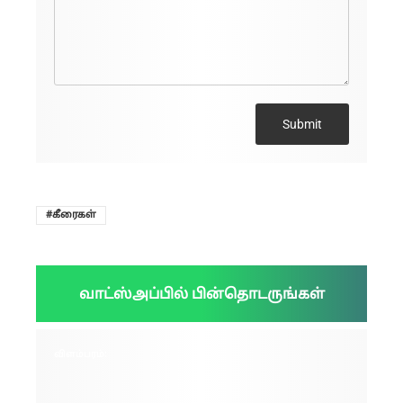
Submit
கீரைகள்
வாட்ஸ்அப்பில் பின்தொடருங்கள்
விளம்பரம்: