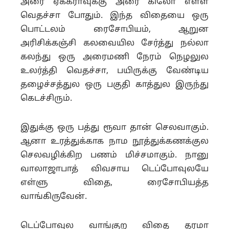
அரை ஏக்கராவுக்கு அரை கிலோ எள்ள
வெதச்சா போதும். இந்த விதையை ஒரு
பொட்டலம் ரைசோபியம், ஆறுன
அரிசிக்கஞ்சி கலவையில சேர்த்து நல்லா
கலந்து ஒரு அரைமணி நேரம் நெழலுல
உலர்த்தி வெதச்சா, பயிருக்கு வேண்டிய
தழைச்சத்துல ஒரு பகுதி காத்துல இருந்து
கெடச்சிரும்.
இதுக்கு ஒரு பத்து ரூவா தான் செலவாகும்.
ஆனா உரத்துக்காக நாம நூத்துக்கணக்குல
செலவழிக்கிற பணம் மிச்சமாகும். நானு
வாலாஜாபாத் விவசாய டெப்போவுலயே
எள்ளு விதை, ரைசோபியத்த
வாங்கிருவேன்.
டெப்போவுல வாங்குற விதை தரமா