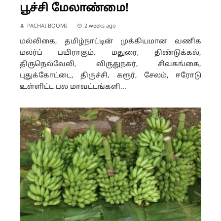
பூச்சி மேலாண்மை!
PACHAI BOOMI
2 weeks ago
மல்லிகை, தமிழ்நாட்டின் முக்கியமான வணிக
மலர்ப் பயிராகும். மதுரை, திண்டுக்கல்,
திருநெல்வேலி, விருதுநகர், சிவகங்கை,
புதுக்கோட்டை, திருச்சி, கரூர், சேலம், ஈரோடு
உள்ளிட்ட பல மாவட்டங்களி...