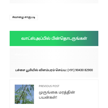
வாழை சாகுபடி
வாட்ஸ்அப்பில் பின்தொடருங்கள்
விளம்பரம்:
பச்சை பூமியில் விளம்பரம் செய்ய: (+91) 90430 82900
PREVIOUS POST
முருங்கை மரத்தின்
பயன்கள்!