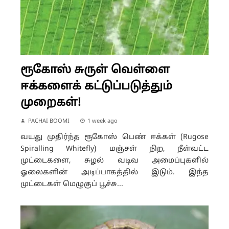
ரூகோஸ் சுருள் வெள்ளை
ஈக்களைக் கட்டுப்படுத்தும்
முறைகள்!
PACHAI BOOMI
1 week ago
வயது முதிர்ந்த ரூகோஸ் பெண் ஈக்கள் (Rugose
Spiralling Whitefly) மஞ்சள் நிற, நீள்வட்ட
முட்டைகளை, சுழல் வடிவ அமைப்புகளில்
ஓலைகளின் அடிப்பாகத்தில் இடும். இந்த
முட்டைகள் மெழுகுப் பூச்சு...