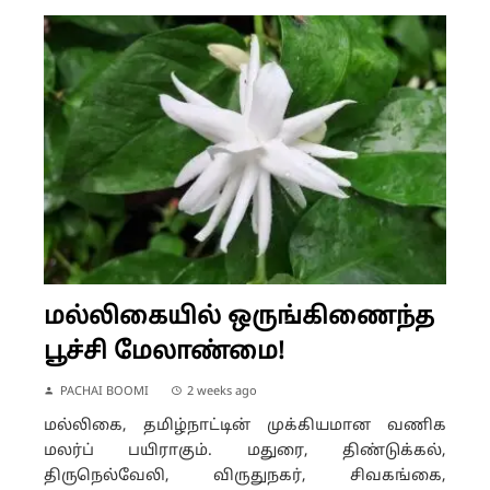
மல்லிகையில் ஒருங்கிணைந்த
பூச்சி மேலாண்மை!
PACHAI BOOMI
2 weeks ago
மல்லிகை, தமிழ்நாட்டின் முக்கியமான வணிக
மலர்ப் பயிராகும். மதுரை, திண்டுக்கல்,
திருநெல்வேலி, விருதுநகர், சிவகங்கை,