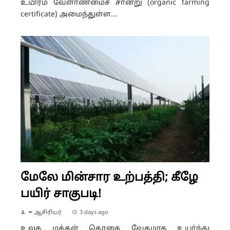
உயிர்ம வேளாண்மைச் சான்று (organic farming
certificate) அமைந்துள்ள...
மேலே மின்சார உற்பத்தி; கீழே
பயிர் சாகுபடி!
✒ ஆசிரியர்
3 days ago
உலக மக்கள் தொகை வேகமாக உயர்ந்து