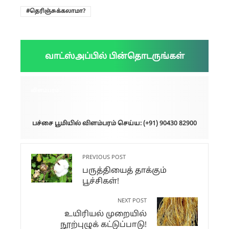
தெரிஞ்சுக்கலாமா?
வாட்ஸ்அப்பில் பின்தொடருங்கள்
விளம்பரம்:
பச்சை பூமியில் விளம்பரம் செய்ய: (+91) 90430 82900
PREVIOUS POST
பருத்தியைத் தாக்கும்
பூச்சிகள்!
NEXT POST
உயிரியல் முறையில்
நூற்புழுக் கட்டுப்பாடு!