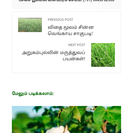
பச்சை பூமியில் விளம்பரம் செய்ய: (+91) 90430 82900
PREVIOUS POST
விதை மூலம் சின்ன
வெங்காய சாகுபடி!
NEXT POST
அறுகம்புல்லின் மருத்துவப்
பயன்கள்!
மேலும் படிக்கலாம்: