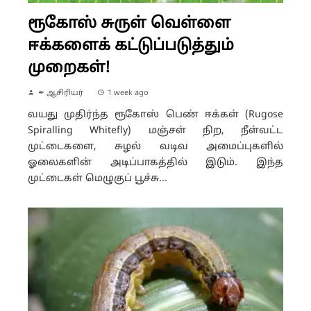
ரூகோஸ் சுருள் வெள்ளை
ஈக்களைக் கட்டுப்படுத்தும்
முறைகள்!
✒ ஆசிரியர்
1 week ago
வயது முதிர்ந்த ரூகோஸ் பெண் ஈக்கள் (Rugose
Spiralling Whitefly) மஞ்சள் நிற, நீள்வட்ட
முட்டைகளை, சுழல் வடிவ அமைப்புகளில்
ஓலைகளின் அடிப்பாகத்தில் இடும். இந்த
முட்டைகள் மெழுகுப் பூச்சு...