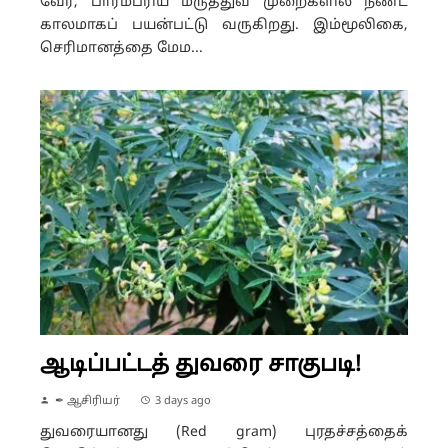
வேர், பாரம்பரிய மருத்துவ முறைகளில் நீண்ட
காலமாகப் பயன்பட்டு வருகிறது. இம்மூலிகை,
செரிமானத்தை மேம...
ஆடிப்பட்டத் துவரை சாகுபடி!
✒ ஆசிரியர்
3 days ago
துவரையானது (Red gram) புரதச்சத்தைக்