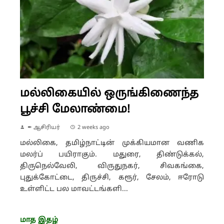
மல்லிகையில் ஒருங்கிணைந்த
பூச்சி மேலாண்மை!
✒ ஆசிரியர்
2 weeks ago
மல்லிகை, தமிழ்நாட்டின் முக்கியமான வணிக
மலர்ப் பயிராகும். மதுரை, திண்டுக்கல்,
திருநெல்வேலி, விருதுநகர், சிவகங்கை,
புதுக்கோட்டை, திருச்சி, கரூர், சேலம், ஈரோடு
உள்ளிட்ட பல மாவட்டங்களி...
மாத இதழ்