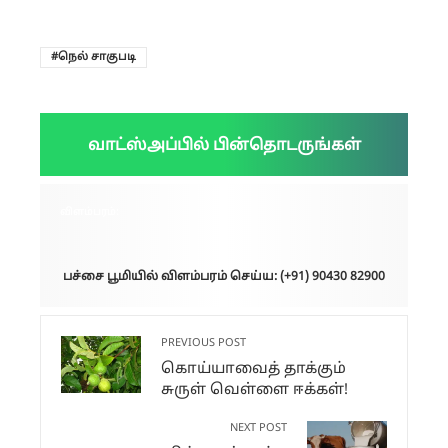
நெல் சாகுபடி
வாட்ஸ்அப்பில் பின்தொடருங்கள்
விளம்பரம்:
பச்சை பூமியில் விளம்பரம் செய்ய: (+91) 90430 82900
PREVIOUS POST
கொய்யாவைத் தாக்கும்
சுருள் வெள்ளை ஈக்கள்!
NEXT POST