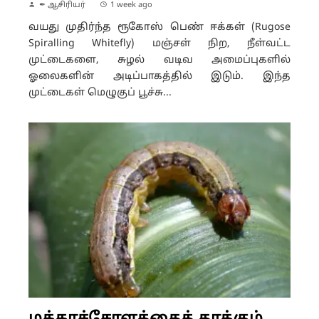
✒ ஆசிரியர்
1 week ago
வயது முதிர்ந்த ரூகோஸ் பெண் ஈக்கள் (Rugose
Spiralling Whitefly) மஞ்சள் நிற, நீள்வட்ட
முட்டைகளை, சுழல் வடிவ அமைப்புகளில்
ஓலைகளின் அடிப்பாகத்தில் இடும். இந்த
முட்டைகள் மெழுகுப் பூச்சு...