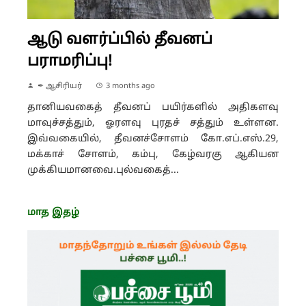
ஆடு வளர்ப்பில் தீவனப்
பராமரிப்பு!
✒ ஆசிரியர்
3 months ago
தானியவகைத் தீவனப் பயிர்களில் அதிகளவு
மாவுச்சத்தும், ஓரளவு புரதச் சத்தும் உள்ளன.
இவ்வகையில், தீவனச்சோளம் கோ.எப்.எஸ்.29,
மக்காச் சோளம், கம்பு, கேழ்வரகு ஆகியன
முக்கியமானவை.புல்வகைத்...
மாத இதழ்