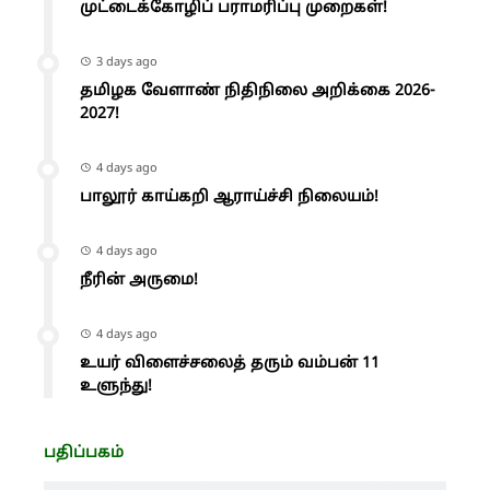
முட்டைக்கோழிப் பராமரிப்பு முறைகள்!
3 days ago
தமிழக வேளாண் நிதிநிலை அறிக்கை 2026-
2027!
4 days ago
பாலூர் காய்கறி ஆராய்ச்சி நிலையம்!
4 days ago
நீரின் அருமை!
4 days ago
உயர் விளைச்சலைத் தரும் வம்பன் 11
உளுந்து!
பதிப்பகம்