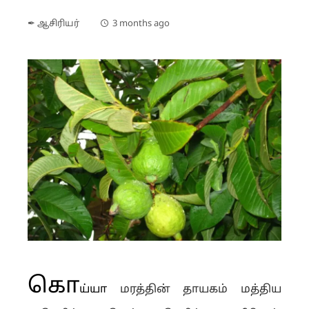
✒ ஆசிரியர்
3 months ago
கொ
ய்யா
மரத்தின் தாயகம் மத்திய