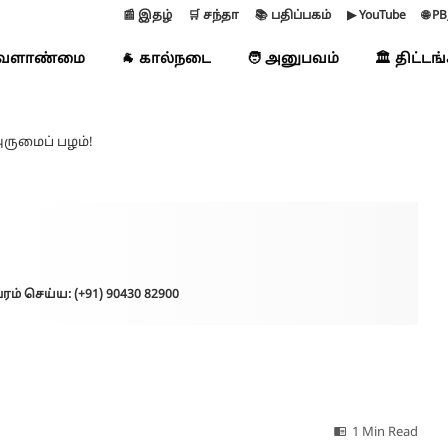
📰 இதழ்
🛒 சந்தா
📚 பதிப்பகம்
▶ YouTube
🌐 P
வேளாண்மை
🐐 கால்நடை
🧑 அனுபவம்
🏛️ திட்டங
ருமைப் பழம்!
ரம் செய்ய: (+91) 90430 82900
1 Min Read