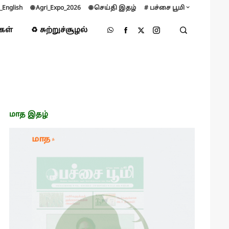
B_English
🌐 Agri_Expo_2026
🌐 செய்தி இதழ்
# பச்சை பூமி
்கள்
♻️ சுற்றுச்சூழல்
மாத இதழ்