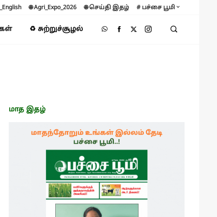
B_English
🌐 Agri_Expo_2026
🌐 செய்தி இதழ்
# பச்சை பூமி
்கள்
♻️ சுற்றுச்சூழல்
மாத இதழ்