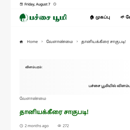
Friday, August 7
🏠 முகப்பு
🌱 
Home
வேளாண்மை
தானியக்கீரை சாகுபடி!
விளம்பரம்:
பச்சை பூமியில் விளம்ப
வேளாண்மை
தானியக்கீரை சாகுபடி!
2 months ago
272