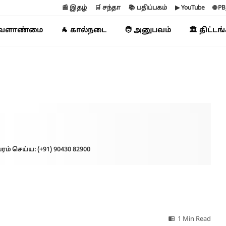
📰 இதழ்
🛒 சந்தா
📚 பதிப்பகம்
▶ YouTube
🌐 P
வேளாண்மை
🐐 கால்நடை
🧑 அனுபவம்
🏛️ திட்டங
ரம் செய்ய: (+91) 90430 82900
1 Min Read