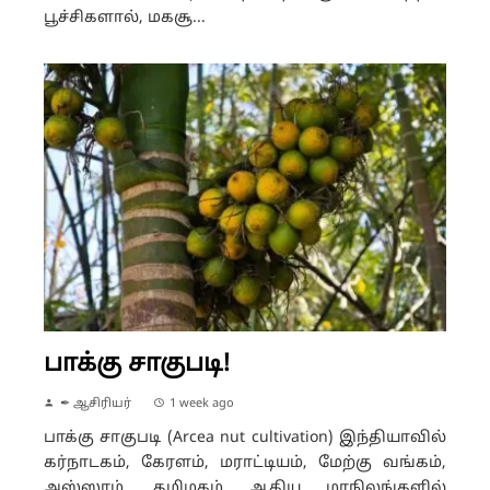
பூச்சிகளால், மகசூ...
பாக்கு சாகுபடி!
✒ ஆசிரியர்
1 week ago
பாக்கு சாகுபடி (Arcea nut cultivation) இந்தியாவில்
கர்நாடகம், கேரளம், மராட்டியம், மேற்கு வங்கம்,
அஸ்ஸாம், தமிழகம் ஆகிய மாநிலங்களில்