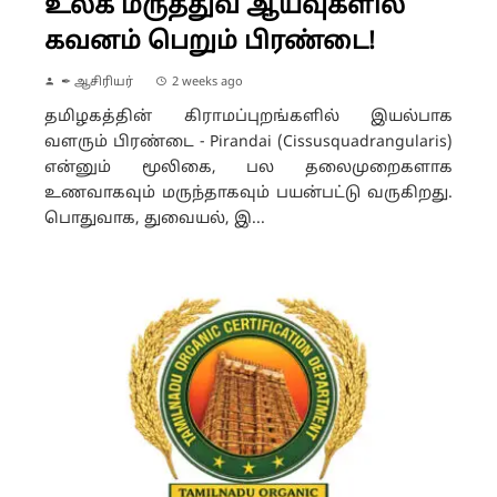
உலக மருத்துவ ஆய்வுகளில்
கவனம் பெறும் பிரண்டை!
✒ ஆசிரியர்
2 weeks ago
தமிழகத்தின் கிராமப்புறங்களில் இயல்பாக
வளரும் பிரண்டை - Pirandai (Cissusquadrangularis)
என்னும் மூலிகை, பல தலைமுறைகளாக
உணவாகவும் மருந்தாகவும் பயன்பட்டு வருகிறது.
பொதுவாக, துவையல், இ...