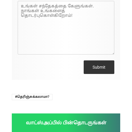
Submit
தெரிஞ்சுக்கலாமா?
வாட்ஸ்அப்பில் பின்தொடருங்கள்