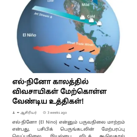
எல்-நினோ காலத்தில்
விவசாயிகள் மேற்கொள்ள
வேண்டிய உத்திகள்!
✒ ஆசிரியர்
3 weeks ago
எல்-நினோ (El Nino) என்னும் பருவநிலை மாற்றம்
என்பது, பசிபிக் பெருங்கடலின் மேற்பரப்பு
வெப்பநிலை, இயல்பை விடக் கூடுவதால்