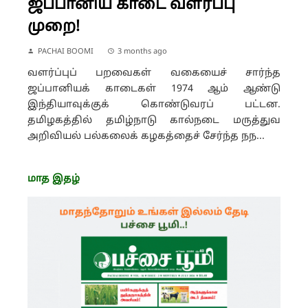
ஜப்பானிய காடை வளர்ப்பு
முறை!
PACHAI BOOMI
3 months ago
வளர்ப்புப் பறவைகள் வகையைச் சார்ந்த
ஜப்பானியக் காடைகள் 1974 ஆம் ஆண்டு
இந்தியாவுக்குக் கொண்டுவரப் பட்டன.
தமிழகத்தில் தமிழ்நாடு கால்நடை மருத்துவ
அறிவியல் பல்கலைக் கழகத்தைச் சேர்ந்த நந...
மாத இதழ்