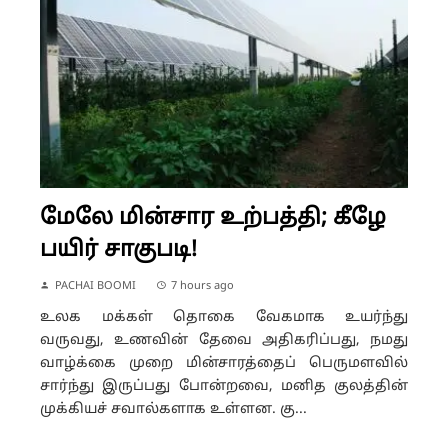
மேலே மின்சார உற்பத்தி; கீழே
பயிர் சாகுபடி!
PACHAI BOOMI
7 hours ago
உலக மக்கள் தொகை வேகமாக உயர்ந்து
வருவது, உணவின் தேவை அதிகரிப்பது, நமது
வாழ்க்கை முறை மின்சாரத்தைப் பெருமளவில்
சார்ந்து இருப்பது போன்றவை, மனித குலத்தின்
முக்கியச் சவால்களாக உள்ளன. கு...