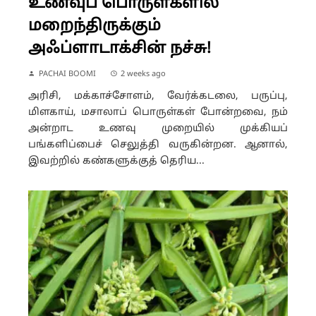
உணவுப் பொருள்களில்
மறைந்திருக்கும்
அஃப்ளாடாக்சின் நச்சு!
PACHAI BOOMI
2 weeks ago
அரிசி, மக்காச்சோளம், வேர்க்கடலை, பருப்பு,
மிளகாய், மசாலாப் பொருள்கள் போன்றவை, நம்
அன்றாட உணவு முறையில் முக்கியப்
பங்களிப்பைச் செலுத்தி வருகின்றன. ஆனால்,
இவற்றில் கண்களுக்குத் தெரிய...