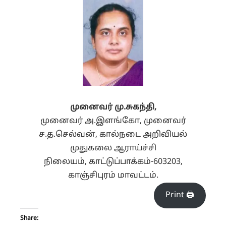
முனைவர் மு.சுகந்தி,
முனைவர் அ.இளங்கோ, முனைவர்
ச.த.செல்வன்,
கால்நடை அறிவியல்
முதுகலை ஆராய்ச்சி
நிலையம்,
காட்டுப்பாக்கம்-603203,
காஞ்சிபுரம் மாவட்டம்.
Print 🖨
Share: