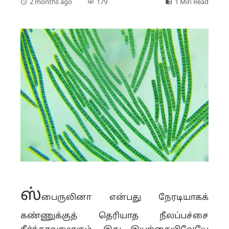
2 months ago
179
1 Min Read
ஸ்
பைருலினா என்பது நேரடியாகக்
கண்ணுக்குத் தெரியாத நீலப்பச்சை