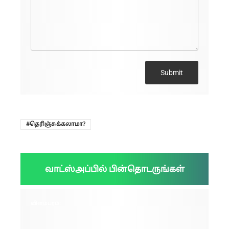
Submit
தெரிஞ்சுக்கலாமா?
வாட்ஸ்அப்பில் பின்தொடருங்கள்
விளம்பரம்: