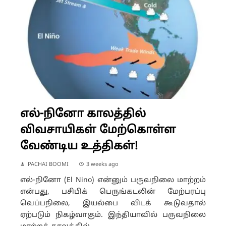
எல்-நினோ காலத்தில்
விவசாயிகள் மேற்கொள்ள
வேண்டிய உத்திகள்!
PACHAI BOOMI
3 weeks ago
எல்-நினோ (El Nino) என்னும் பருவநிலை மாற்றம்
என்பது, பசிபிக் பெருங்கடலின் மேற்பரப்பு
வெப்பநிலை, இயல்பை விடக் கூடுவதால்
ஏற்படும் நிகழ்வாகும். இந்தியாவில் பருவநிலை